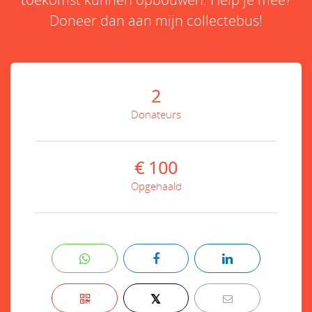
Doneer dan aan mijn collectebus!
2
Donateurs
€ 100
Opgehaald
𝕏