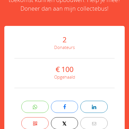
Doneer dan aan mijn collectebus!
2
Donateurs
€ 100
Opgehaald
𝕏