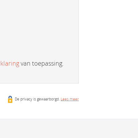
klaring
van toepassing.
De privacy is gewaarborgd.
Lees meer