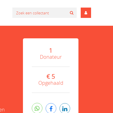
1
Donateur
€ 5
Opgehaald
nen