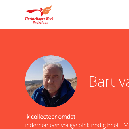
Bart 
Ik collecteer omdat
iedereen een veilige plek nodig heeft. 