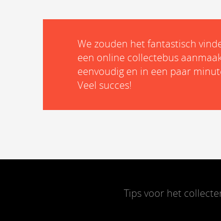
We zouden het fantastisch vinden
een online collectebus aanmaakt.
eenvoudig en in een paar minu
Veel succes!
Tips voor het collecte