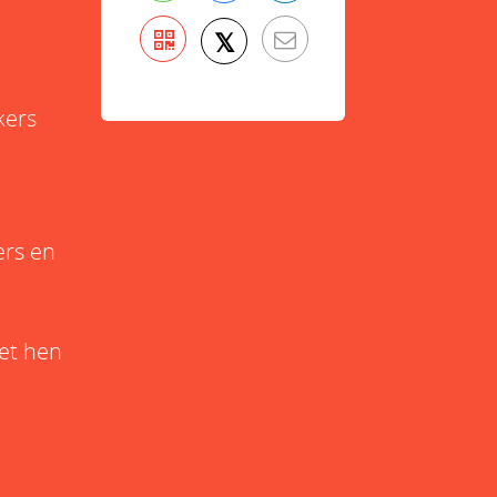
𝕏
kers
ers en
et hen