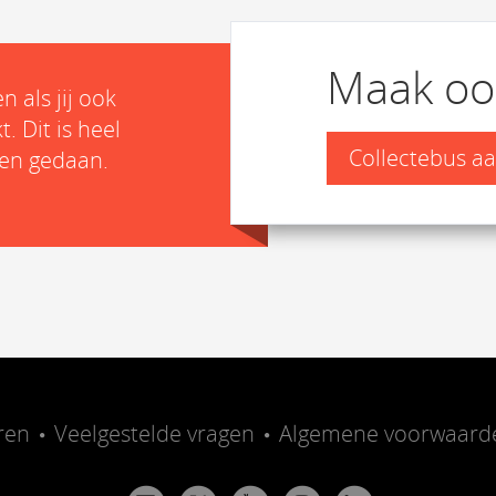
Maak oo
 als jij ook
 Dit is heel
Collectebus 
ten gedaan.
ren
Veelgestelde vragen
Algemene voorwaard