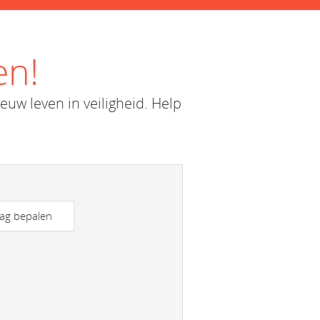
en!
uw leven in veiligheid. Help
rag bepalen